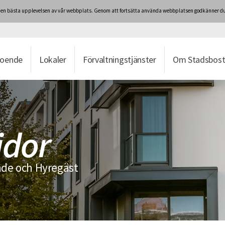
ig den bästa upplevelsen av vår webbplats. Genom att fortsätta använda webbplatsen godkänner du
boende
Lokaler
Förvaltningstjänster
Om Stadsbost
idor
de och Hyregäst