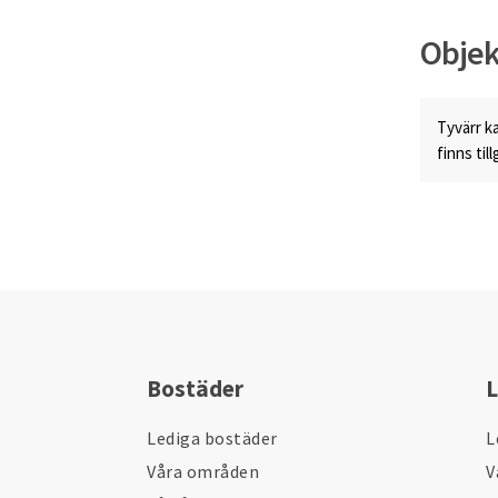
Objek
Tyvärr ka
finns til
Bostäder
L
Lediga bostäder
L
Våra områden
V