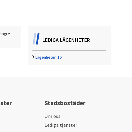
längre
LEDIGA LÄGENHETER
Lägenheter:
16
nster
Stadsbostäder
Om oss
Lediga tjänster