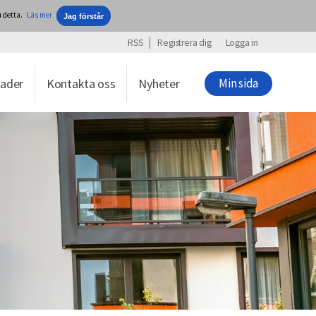
 detta.
Läs mer
RSS
Registrera dig
Logga in
ader
Kontakta oss
Nyheter
Min sida