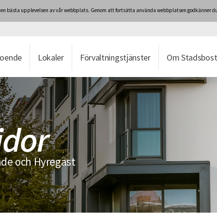
ig den bästa upplevelsen av vår webbplats. Genom att fortsätta använda webbplatsen godkänner du
boende
Lokaler
Förvaltningstjänster
Om Stadsbost
idor
de och Hyregäst