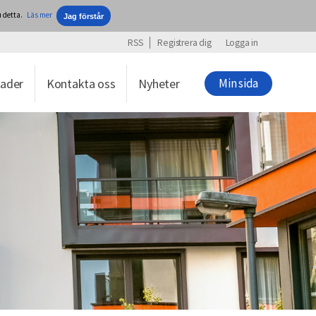
 detta.
Läs mer
RSS
Registrera dig
Logga in
ader
Kontakta oss
Nyheter
Min sida