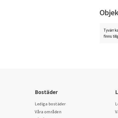
Objek
Tyvärr ka
finns til
Bostäder
L
Lediga bostäder
L
Våra områden
V